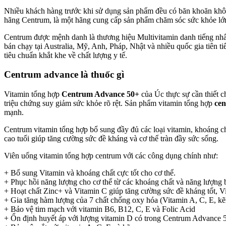
Nhiều khách hàng trước khi sử dụng sản phẩm đều có băn khoăn không 
hãng Centrum, là một hãng cung cấp sản phẩm chăm sóc sức khỏe lớn 
Centrum được mệnh danh là thương hiệu Multivitamin danh tiếng nhấ
bán chạy tại Australia, Mỹ, Anh, Pháp, Nhật và nhiều quốc gia tiên 
tiêu chuẩn khắt khe về chất lượng y tế.
Centrum advance là thuốc gì
Vitamin tổng hợp
Centrum Advance 50+
của Úc thực sự cần thiết ch
triệu chứng suy giảm sức khỏe rõ rệt. Sản phẩm vitamin tổng hợp
cen
mạnh.
Centrum vitamin tổng hợp bổ sung đầy đủ các loại vitamin, khoáng ch
cao tuổi giúp tăng cường sức đề kháng và cơ thể tràn đầy sức sống.
Viên uống vitamin tổng hợp centrum với các công dụng chính như:
+ Bổ sung Vitamin và khoáng chất cực tốt cho cơ thể.
+ Phục hồi năng lượng cho cơ thể từ các khoáng chất và năng lượng 
+ Hoạt chất Zinc+ và Vitamin C giúp tăng cường sức đề kháng tốt, Vit
+ Gia tăng hàm lượng của 7 chất chống oxy hóa (Vitamin A, C, E, kẽ
+ Bảo vệ tim mạch với vitamin B6, B12, C, E và Folic Acid
+ Ổn định huyết áp với lượng vitamin D có trong Centrum Advance 