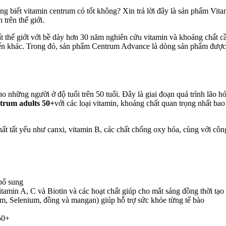
biết vitamin centrum có tốt không? Xin trả lời đây là sản phẩm Vitam
trên thế giới.
t thế giới với bề dày hơn 30 năm nghiên cứu vitamin và khoáng chất c
tiến khác. Trong đó, sản phẩm Centrum Advance là dòng sản phẩm được s
o những người ở độ tuổi trên 50 tuổi. Đây là giai đoạn quá trình lão hó
trum adults 50+
với các loại vitamin, khoáng chất quan trọng nhất b
ất tất yếu như canxi, vitamin B, các chất chống oxy hóa, cùng với cô
bổ sung
amin A, C và Biotin và các hoạt chất giúp cho mắt sáng đồng thời tạo 
m, Selenium, đồng và mangan) giúp hỗ trợ sức khỏe từng tế bào
50+