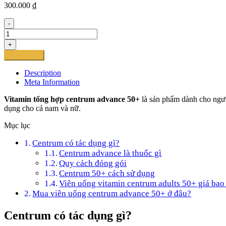
300.000
₫
-
Vitamin
tổng
+
hợp
Add to cart
Centrum
Advance
Description
50+
Meta Information
(trên
50
Vitamin tổng hợp centrum advance 50+
là sản phẩm dành cho người
tuổi)
dụng cho cả nam và nữ.
quantity
Mục lục
Centrum có tác dụng gì?
Centrum advance là thuốc gì
Quy cách đóng gói
Centrum 50+ cách sử dụng
Viên uống vitamin centrum adults 50+ giá bao
Mua viên uống centrum advance 50+ ở đâu?
Centrum có tác dụng gì?