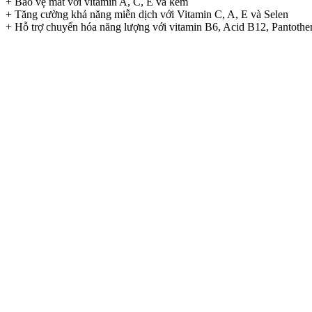
+ Bảo vệ mắt với vitamin A, C, E và kẽm
+ Tăng cường khả năng miễn dịch với Vitamin C, A, E và Selen
+ Hỗ trợ chuyển hóa năng lượng với vitamin B6, Acid B12, Pantothe