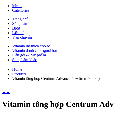
Menu
Categories
Trang chủ
Sản phẩm
Blog
Liên hệ
Vận chuyển
Vitamin ưa thích cho bé
Vitamin dành cho người lớn
Dầu gội & Mỹ phẩm
Sản phẩm khác
Home
Products
Vitamin tổng hợp Centrum Advance 50+ (trên 50 tuổi)
←
→
Vitamin tổng hợp Centrum Advan