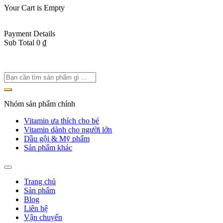
Your Cart is Empty
Back To Shop
Payment Details
Sub Total
0
₫
View cart
Checkout
Nhóm sản phẩm chính
Vitamin ưa thích cho bé
Vitamin dành cho người lớn
Dầu gội & Mỹ phẩm
Sản phẩm khác
Trang chủ
Sản phẩm
Blog
Liên hệ
Vận chuyển