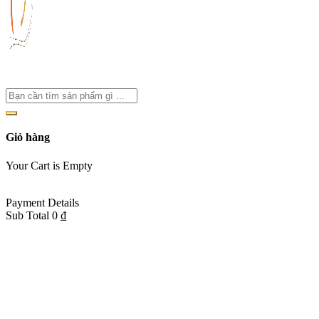
Giỏ hàng
Your Cart is Empty
Back To Shop
Payment Details
Sub Total
0
₫
View cart
Checkout