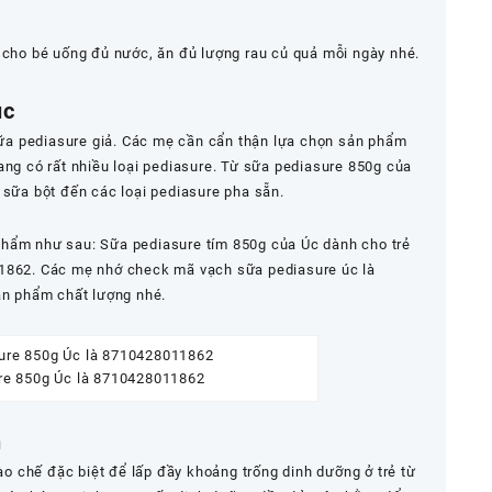
ớ cho bé uống đủ nước, ăn đủ lượng rau củ quả mỗi ngày nhé.
úc
 sữa pediasure giả. Các mẹ cần cẩn thận lựa chọn sản phẩm
ang có rất nhiều loại pediasure. Từ sữa pediasure 850g của
 sữa bột đến các loại pediasure pha sẵn.
phẩm như sau: Sữa pediasure tím 850g của Úc dành cho trẻ
11862. Các mẹ nhớ check mã vạch sữa pediasure úc là
n phẩm chất lượng nhé.
re 850g Úc là 8710428011862
n
 chế đặc biệt để lấp đầy khoảng trống dinh dưỡng ở trẻ từ