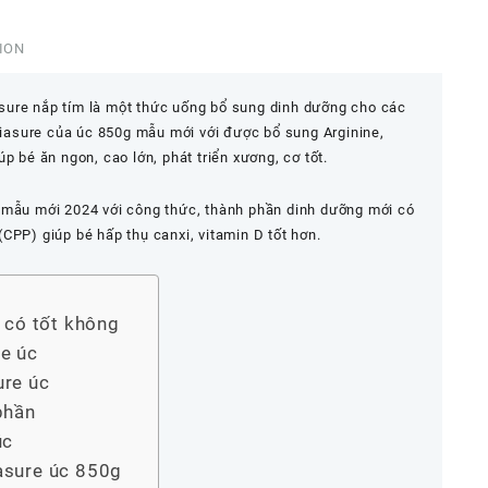
ION
sure nắp tím là một thức uống bổ sung dinh dưỡng cho các
ediasure của úc 850g mẫu mới với được bổ sung Arginine,
p bé ăn ngon, cao lớn, phát triển xương, cơ tốt.
 mẫu mới 2024 với công thức, thành phần dinh dưỡng mới có
CPP) giúp bé hấp thụ canxi, vitamin D tốt hơn.
 có tốt không
e úc
ure úc
phần
úc
asure úc 850g