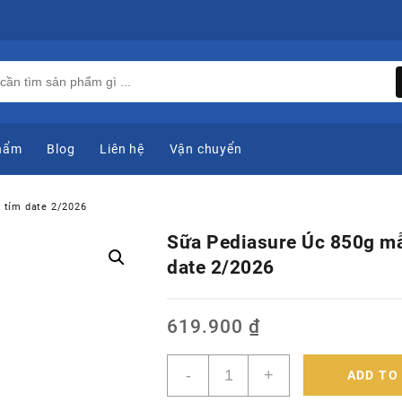
hẩm
Blog
Liên hệ
Vận chuyển
 tím date 2/2026
Sữa Pediasure Úc 850g mẫ
date 2/2026
619.900
₫
Sữa
-
+
ADD TO
Pediasure
Úc