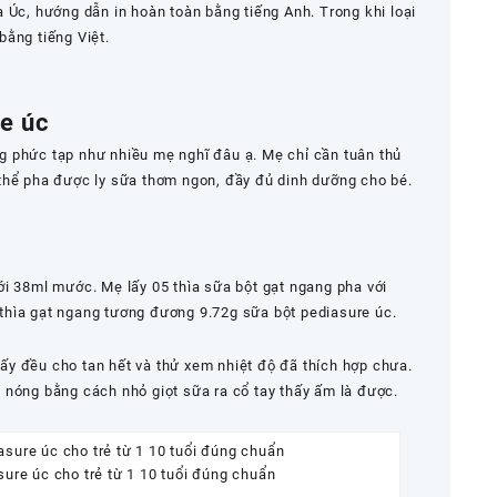
 Úc, hướng dẫn in hoàn toàn bằng tiếng Anh. Trong khi loại
bằng tiếng Việt.
e úc
 phức tạp như nhiều mẹ nghĩ đâu ạ. Mẹ chỉ cần tuân thủ
thể pha được ly sữa thơm ngon, đầy đủ dinh dưỡng cho bé.
ới 38ml mước. Mẹ lấy 05 thìa sữa bột gạt ngang pha với
thìa gạt ngang tương đương 9.72g sữa bột pediasure úc.
y đều cho tan hết và thử xem nhiệt độ đã thích hợp chưa.
 nóng bằng cách nhỏ giọt sữa ra cổ tay thấy ấm là được.
ure úc cho trẻ từ 1 10 tuổi đúng chuẩn