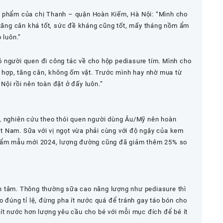
n phẩm của chị Thanh – quận Hoàn Kiếm, Hà Nội: “
Mình cho
é tăng cân khá tốt, sức đề kháng cũng tốt, mấy tháng nồm ẩm
 luôn.
”
ó người quen đi công tác về cho hộp pediasure tím. Mình cho
g hợp, tăng cân, không ốm vặt. Trước mình hay nhờ mua từ
ội rồi nên toàn đặt ở đấy luôn.
”
, nghiên cứu theo thói quen người dùng Âu/Mỹ nên hoàn
 Nam. Sữa với vị ngọt vừa phải cùng với độ ngậy của kem
phẩm mẫu mới 2024, lượng đường cũng đã giảm thêm 25% so
n tâm. Thông thường sữa cao năng lượng như pediasure thì
o đúng tỉ lệ, đừng pha ít nước quá để tránh gay táo bón cho
ít nước hơn lượng yêu cầu cho bé với mỗi mục đích để bé ít