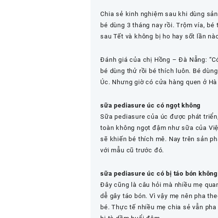
Chia sẻ kinh nghiệm sau khi dùng sả
bé dùng 3 tháng nay rồi. Trộm vía, b
sau Tết và không bị ho hay sốt lần nào
Đánh giá của chị Hồng – Đà Nẵng: “
C
bé dùng thử rồi bé thích luôn. Bé dùn
Úc. Nhưng giờ có cửa hàng quen ở Hà N
sữa pediasure úc có ngọt không
Sữa pediasure của úc được phát triển
toàn không ngọt đậm như sữa của Việt
sẽ khiến bé thích mê. Nay trên sản 
với mẫu cũ trước đó.
sữa pediasure úc có bị táo bón không
Đây cũng là câu hỏi mà nhiều mẹ qua
dễ gây táo bón. Vì vậy mẹ nên pha the
bé. Thực tế nhiều mẹ chia sẻ vẫn pha 