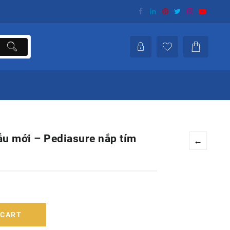
u mới – Pediasure nắp tím
←
 CART