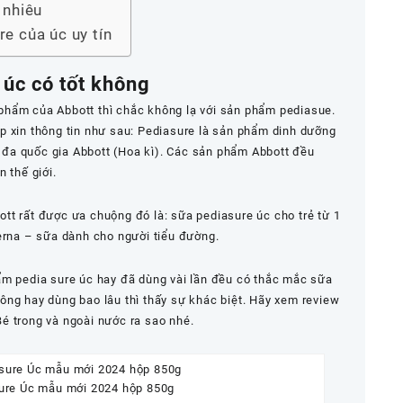
 nhiêu
e của úc uy tín
 úc có tốt không
phẩm của Abbott thì chắc không lạ với sản phẩm pediasue.
p xin thông tin như sau: Pediasure là sản phẩm dinh dưỡng
 đa quốc gia
Abbott
(Hoa kì). Các sản phẩm Abbott đều
 thế giới.
tt rất được ưa chuộng đó là: sữa pediasure úc cho trẻ từ 1
rna – sữa dành cho người tiểu đường
.
ẩm pedia sure úc hay đã dùng vài lần đều có thắc mắc sữa
ông hay dùng bao lâu thì thấy sự khác biệt. Hãy xem review
é trong và ngoài nước ra sao nhé.
ure Úc mẫu mới 2024 hộp 850g