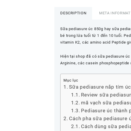
850g
mẫu
DESCRIPTION
META INFORMAT
mới
-
Sữa pediasure úc 850g hay sữa pedia
Pediasure
bé trong lứa tuổi từ 1 đến 10 tuổi. P
nắp
vitamin K2, các amino acid Peptide giú
tím
date
2/2026
Hiện tại shop đã có sữa pediasure úc
quantity
Arginine, các casein phosphopeptide (
Mục lục
Sữa pediasure nắp tím úc
Review sữa pediasur
mã vạch sữa pedias
Pediasure úc thành 
Cách pha sữa pediasure 
Cách dùng sữa pedi