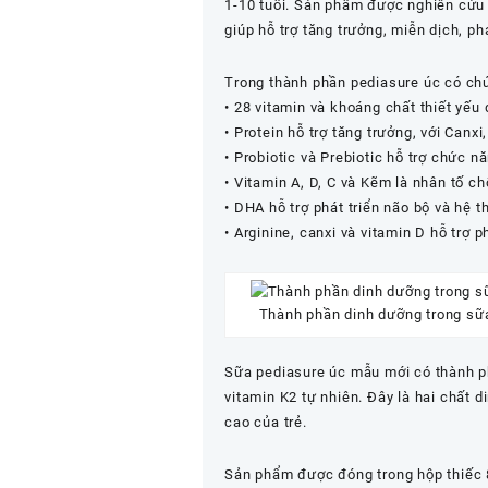
1-10 tuổi. Sản phẩm được nghiên cứu
giúp hỗ trợ tăng trưởng, miễn dịch, phá
Trong thành phần pediasure úc có ch
• 28 vitamin và khoáng chất thiết yế
• Protein hỗ trợ tăng trưởng, với Canxi
• Probiotic và Prebiotic hỗ trợ chức 
• Vitamin A, D, C và Kẽm là nhân tố c
• DHA hỗ trợ phát triển não bộ và hệ t
• Arginine, canxi và vitamin D hỗ trợ 
Thành phần dinh dưỡng trong sữ
Sữa pediasure úc mẫu mới có thành p
vitamin K2 tự nhiên. Đây là hai chất 
cao của trẻ.
Sản phẩm được đóng trong hộp thiếc 