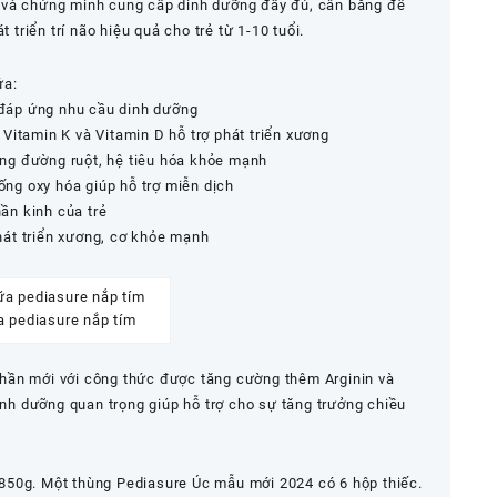
 và chứng minh cung cấp dinh dưỡng đầy đủ, cân bằng để
t triển trí não hiệu quả cho trẻ từ 1-10 tuổi.
ứa:
u đáp ứng nhu cầu dinh dưỡng
, Vitamin K và Vitamin D hỗ trợ phát triển xương
năng đường ruột, hệ tiêu hóa khỏe mạnh
hống oxy hóa giúp hỗ trợ miễn dịch
hần kinh của trẻ
phát triển xương, cơ khỏe mạnh
a pediasure nắp tím
hần mới với công thức được tăng cường thêm Arginin và
dinh dưỡng quan trọng giúp hỗ trợ cho sự tăng trưởng chiều
850g. Một thùng Pediasure Úc mẫu mới 2024 có 6 hộp thiếc.