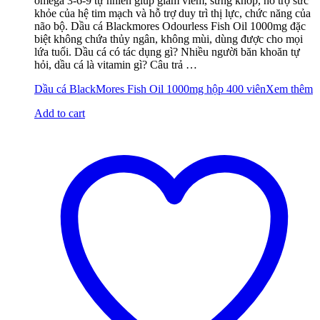
omega 3-6-9 tự nhiên giúp giảm viêm, sưng khớp, hỗ trợ sức
khỏe của hệ tim mạch và hỗ trợ duy trì thị lực, chức năng của
não bộ. Dầu cá Blackmores Odourless Fish Oil 1000mg đặc
biệt không chứa thủy ngân, không mùi, dùng được cho mọi
lứa tuổi. Dầu cá có tác dụng gì? Nhiều người băn khoăn tự
hỏi, dầu cá là vitamin gì? Câu trả …
Dầu cá BlackMores Fish Oil 1000mg hộp 400 viên
Xem thêm
Add to cart