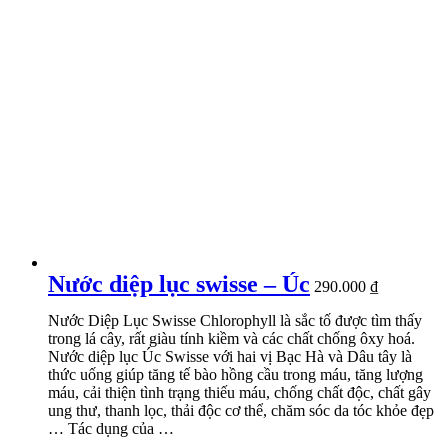
Nước diệp lục swisse – Úc
290.000
₫
Nước Diệp Lục Swisse Chlorophyll là sắc tố được tìm thấy
trong lá cây, rất giàu tính kiềm và các chất chống ôxy hoá.
Nước diệp lục Úc Swisse với hai vị Bạc Hà và Dâu tây là
thức uống giúp tăng tế bào hồng cầu trong máu, tăng lượng
máu, cải thiện tình trạng thiếu máu, chống chất độc, chất gây
ung thư, thanh lọc, thải độc cơ thể, chăm sóc da tóc khỏe đẹp
… Tác dụng của …