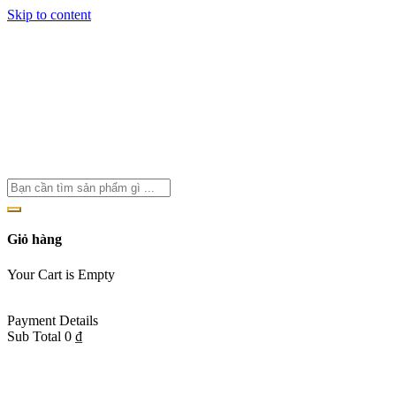
Skip to content
Hotline: 098 931 8036
Giỏ hàng
Your Cart is Empty
Back To Shop
Payment Details
Sub Total
0
₫
View cart
Checkout