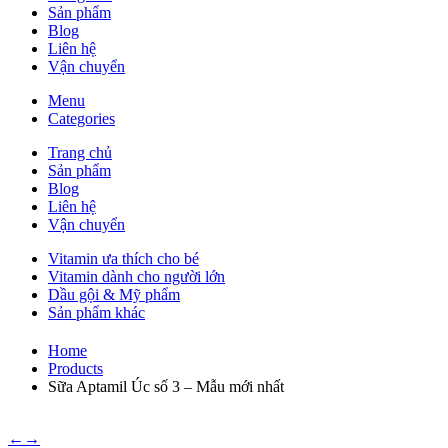
Sản phẩm
Blog
Liên hệ
Vận chuyển
Menu
Categories
Trang chủ
Sản phẩm
Blog
Liên hệ
Vận chuyển
Vitamin ưa thích cho bé
Vitamin dành cho người lớn
Dầu gội & Mỹ phẩm
Sản phẩm khác
Home
Products
Sữa Aptamil Úc số 3 – Mẫu mới nhất
←
→