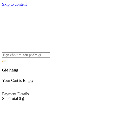
Skip to content
Hotline: 098 931 8036
Giỏ hàng
Your Cart is Empty
Back To Shop
Payment Details
Sub Total
0
₫
View cart
Checkout