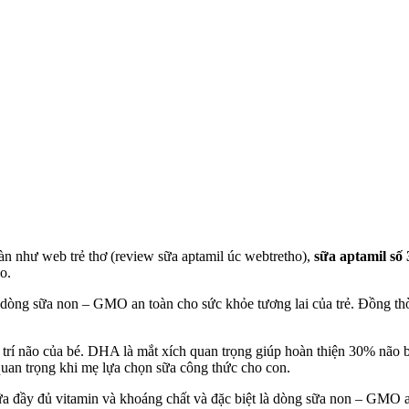
àn như web trẻ thơ (review sữa aptamil úc webtretho),
sữa aptamil số 
o.
 dòng sữa non – GMO an toàn cho sức khỏe tương lai của trẻ. Đồng thời
iển trí não của bé. DHA là mắt xích quan trọng giúp hoàn thiện 30% não
 quan trọng khi mẹ lựa chọn sữa công thức cho con.
a đầy đủ vitamin và khoáng chất và đặc biệt là dòng sữa non – GMO a