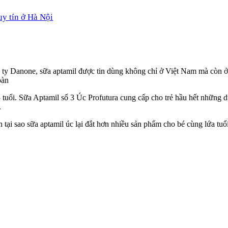
uy tín ở Hà Nội
ty Danone, sữa aptamil được tin dùng không chỉ ở Việt Nam mà còn ở n
oàn
 tuổi. Sữa Aptamil số 3 Úc Profutura cung cấp cho trẻ hầu hết những d
.
 tại sao sữa aptamil úc lại đắt hơn nhiều sản phẩm cho bé cùng lứa 