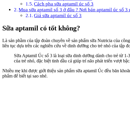
Cách pha sữa aptamil úc số 3
Mua sữa aptamil số 3 ở đâu ? Nơi bán aptamil úc số 3 
Giá sữa aptamil úc số 3
Sữa aptamil có tốt không?
Là sản phầm của tập đoàn chuyên về sản phẩm sữa Nutricia của công 
liên tục dựa trên các nghiên cứu về dinh dưỡng cho trẻ nhỏ của tập đ
Sữa Aptamil Úc số 3 là loại sữa dinh dưỡng dành cho trẻ từ 1-3
của trẻ nhỏ, đặc biệt tinh dầu cá giúp trí não phát triển vượt bậc
Nhiều mẹ khi được giới thiệu sản phẩm sữa aptamil Úc đều băn khoăn
phẩm để biết tại sao nhé.